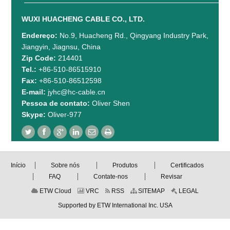
WUXI HUACHENG CABLE CO., LTD.
Endereço:
No.9, Huacheng Rd., Qingyang Industry Park,
Jiangyin, Jiagnsu, China
Zip Code:
214401
Tel.:
+86-510-86515910
Fax:
+86-510-86512598
E-mail:
jyhc@hc-cable.cn
Pessoa de contato:
Oliver Shen
Skype:
Oliver-977
Início
Sobre nós
Produtos
Certificados
FAQ
Contate-nos
Revisar
ETW Cloud
VRC
RSS
SITEMAP
LEGAL
Supported by ETW International Inc. USA