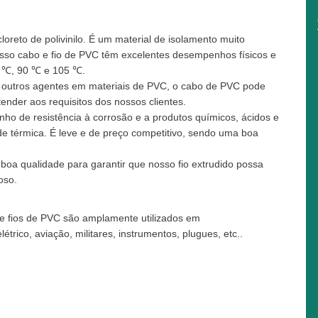
oreto de polivinilo. É um material de isolamento muito
osso cabo e fio de PVC têm excelentes desempenhos físicos e
0 ℃, 90 ℃ e 105 ℃.
 outros agentes em materiais de PVC, o cabo de PVC pode
nder aos requisitos dos nossos clientes.
 de resistência à corrosão e a produtos químicos, ácidos e
ade térmica. É leve e de preço competitivo, sendo uma boa
oa qualidade para garantir que nosso fio extrudido possa
oso.
 e fios de PVC são amplamente utilizados em
étrico, aviação, militares, instrumentos, plugues, etc..