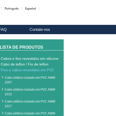
Português
Español
FAQ
Contate-nos
LISTA DE PRODUTOS
Cabos e fios revestidos em silicone
Cabo de teflon / Fio de teflon
Fios e cabos revestidos em PVC
Cabo elétrico isolado em PVC AWM
1007
Cabo elétrico isolado em PVC AWM
1015
Cabo elétrico isolado em PVC AWM
1017
Cabo elétrico isolado em PVC AWM