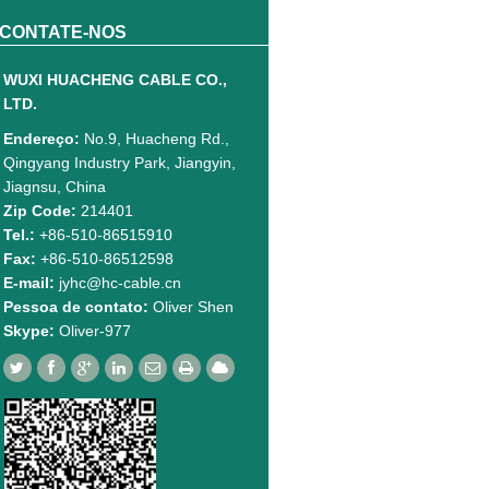
CONTATE-NOS
WUXI HUACHENG CABLE CO.,
LTD.
Endereço:
No.9, Huacheng Rd.,
Qingyang Industry Park, Jiangyin,
Jiagnsu, China
Zip Code:
214401
Tel.:
+86-510-86515910
Fax:
+86-510-86512598
E-mail:
jyhc@hc-cable.cn
Pessoa de contato:
Oliver Shen
Skype:
Oliver-977