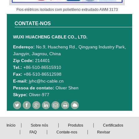
Fios elétricos isolados com polietileno extrudado AWM 3173
CONTATE-NOS
WUXI HUACHENG CABLE CO., LTD.
Endereço:
No.9, Huacheng Rd., Qingyang Industry Park,
Jiangyin, Jiagnsu, China
Zip Code:
214401
Tel.:
+86-510-86515910
Fax:
+86-510-86512598
E-mail:
jyhc@hc-cable.cn
Pessoa de contato:
Oliver Shen
Skype:
Oliver-977
Início
Sobre nós
Produtos
Certificados
FAQ
Contate-nos
Revisar