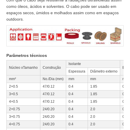
com que o cabo seja resistente a radiações ultravioletas assim
como óleos, ácidos e solventes. O cabo pode ser usado em
espaços secos, úmidos e molhados assim como em espaços
outdoors.
Parâmetros técnicos
Isolante
Núcleo xTamanho
Construção
Espe
Espessura
Diâmetro externo
mm²
No./Dia (mm)
mm
mm
mm
2×0.5
47/0.12
0.4
1.85
0.6
3×0.5
47/0.12
0.4
1.85
0.6
4×0.5
47/0.12
0.4
1.85
0.6
2×0.75
24/0.20
0.4
2.0
0.6
3×0.75
24/0.20
0.4
2.0
0.6
4×0.75
24/0.20
0.4
2.0
0.6