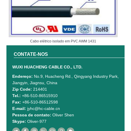
Cabo elétrico isolado em PVC AWM 1431
CONTATE-NOS
WUXI HUACHENG CABLE CO., LTD.
Endereço:
No.9, Huacheng Rd., Qingyang Industry Park,
Jiangyin, Jiagnsu, China
Zip Code:
214401
Tel.:
+86-510-86515910
Fax:
+86-510-86512598
E-mail:
jyhc@hc-cable.cn
Pessoa de contato:
Oliver Shen
Skype:
Oliver-977