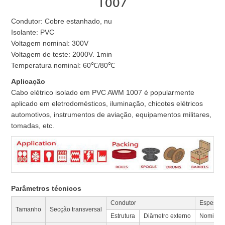
1007
Condutor: Cobre estanhado, nu
Isolante: PVC
Voltagem nominal: 300V
Voltagem de teste: 2000V. 1min
Temperatura nominal: 60℃/80℃
Aplicação
Cabo elétrico isolado em PVC AWM 1007 é popularmente
aplicado em eletrodomésticos, iluminação, chicotes elétricos
automotivos, instrumentos de aviação, equipamentos militares,
tomadas, etc.
Parâmetros técnicos
Condutor
Espessur
Tamanho
Secção transversal
Estrutura
Diâmetro externo
Nominal