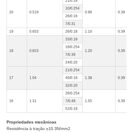
21/0.18
10/0.254
20
0.519
0.96
0.39
26/0.16
7/0.31
19
0.653
26/0.18
1.10
0.39
33/0.18
16/0.254
18
0.823
1.20
0.39
7/0.39
24/0.20
21/0.254
17
1.04
40/0.18
1.38
0.39
32/0.20
26/0.254
16
1.31
7/0.49
1.55
0.39
52/0.18
Propriedades mecânicas
Resistência à tração ≥10.3N/mm2