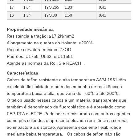
17
1.04
19/0.265
1.33
0.41
16
1.34
19/0.30
1.50
0.41
Propriedade mecânica
Resistência a tração: ≥17.2N/mm2
Alongamento na quebra do isolante: ≥200%
Raio de curvatura mínima: 7×OD
Padrões: UL758, UL62, e UL1581
Atende as normas da RoHS e REACH .
Características
Cabos de teflon resistente a alta temperatura AWM 1951 têm
excelente flexibilidade e bom desempenho de resistência a
temperatura baixa e alta, que varia de -60℃ a até 200℃.
O teflon usado nesses cabos é um material transparente que
também é denominado de fluoroplástico e é abreviado como
FEP, PFA e ETFE. Pode ser ser misturado com outros agentes
como pós coloridos e apresenta elevada resistência a corona,
ao impacto e a distorção. Apresenta excelente flexibilidade
mediante baixa temperatura. Os cabos de teflon não são