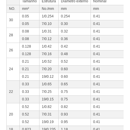
Tamanho
Estrutura
Diâmetro externo
Nominal
NO.
mm²
No./mm
mm
mm
0.05
1/0.254
0.254
0.41
30
0.05
7/0.10
0.30
0.41
0.08
1/0.31
0.32
0.41
28
0.08
7/0.12
0.36
0.41
0.128
1/0.42
0.42
0.41
26
0.128
7/0.16
0.48
0.41
0.21
1/0.52
0.52
0.41
24
0.21
7/0.20
0.60
0.41
0.21
19/0.12
0.60
0.41
0.33
1/0.65
0.65
0.41
22
0.33
7/0.25
0.75
0.41
0.33
19/0.15
0.75
0.41
0.52
1/0.82
0.82
0.41
20
0.52
7/0.31
0.93
0.41
0.52
19/0.19
0.95
0.41
18
0.823
19/0.235
1.18
0.41