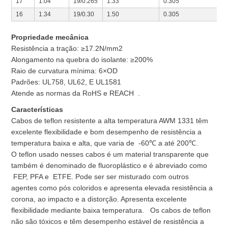
17
1.04
19/0.265
1.33
0.305
16
1.34
19/0.30
1.50
0.305
Propriedade mecânica
Resistência a tração: ≥17.2N/mm2
Alongamento na quebra do isolante: ≥200%
Raio de curvatura mínima: 6×OD
Padrões: UL758, UL62, E UL1581
Atende as normas da RoHS e REACH .
Características
Cabos de teflon resistente a alta temperatura AWM 1331 têm
excelente flexibilidade e bom desempenho de resistência a
temperatura baixa e alta, que varia de -60℃ a até 200℃.
O teflon usado nesses cabos é um material transparente que
também é denominado de fluoroplástico e é abreviado como
FEP, PFA e ETFE. Pode ser ser misturado com outros
agentes como pós coloridos e apresenta elevada resistência a
corona, ao impacto e a distorção. Apresenta excelente
flexibilidade mediante baixa temperatura. Os cabos de teflon
não são tóxicos e têm desempenho estável de resistência a