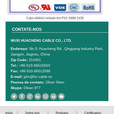
Cabo elétrico isolado em PVC AWM 1430
CONTATE-NOS
WUXI HUACHENG CABLE CO., LTD.
Endereço:
No.9, Huacheng Rd., Qingyang Industry Park,
Jiangyin, Jiagnsu, China
Zip Code:
214401
Tel.:
+86-510-86515910
Fax:
+86-510-86512598
E-mail:
jyhc@hc-cable.cn
Pessoa de contato:
Oliver Shen
Skype:
Oliver-977
Início
Sobre nós
Produtos
Certificados