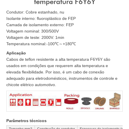
temperatura F6Y6Y
Condutor: Cobre estanhado, nu
Isolante interno: fluoroplástico de FEP
Camada de isolamento externo: FEP
Voltagem nominal: 300/500V
Voltagem de teste: 2000V. 1min
Temperatura nominal:-100℃～+180℃
Aplicação
Cabos de teflon resistente a alta temperatura F6Y6Y são
usados em condições que requerem alta temperatura e
elevada flexibilidade. Por isso, é um cabo de conexão
adequado para eletrodomésticos, instrumentos de controle e
chicote elétrico automotivo.
Parâmetros técnicos
Tamanho mm2
Construção do condutor
Espessura de isolamento (mm)