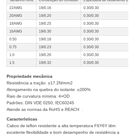
22AWG
19/0.16
0.30/0.30
20AWG
19/0.20
0.30/0.30
18AWG
19/0.25
0.30/0.30
16AWG
19/0.30
0.30/0.30
0.50
19/0.18
0.30/0.30
0.75
19/0.23
0.30/0.30
1.0
19/0.26
0.30/0.30
1.5
19/0.32
0.30/0.30
Propriedade mecânica
Resistência a tração: ≥17.2N/mm2
Alongamento na quebra do isolante: ≥200%
Raio de curvatura mínima: 4×OD
Padrões: DIN VDE 0250, IEC60245
Atende as normas da RoHS e REACH .
Características
Cabos de teflon resistente a alta temperatura F6Y6Y têm
excelente flexibilidade e bom desempenho de resistência a