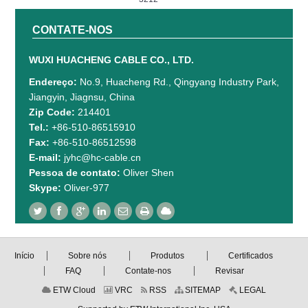
CONTATE-NOS
WUXI HUACHENG CABLE CO., LTD.
Endereço:
No.9, Huacheng Rd., Qingyang Industry Park,
Jiangyin, Jiagnsu, China
Zip Code:
214401
Tel.:
+86-510-86515910
Fax:
+86-510-86512598
E-mail:
jyhc@hc-cable.cn
Pessoa de contato:
Oliver Shen
Skype:
Oliver-977
Início
Sobre nós
Produtos
Certificados
FAQ
Contate-nos
Revisar
ETW Cloud
VRC
RSS
SITEMAP
LEGAL