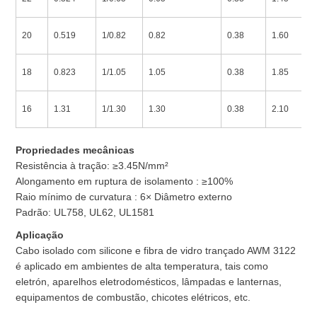
20
0.519
1/0.82
0.82
0.38
1.60
18
0.823
1/1.05
1.05
0.38
1.85
16
1.31
1/1.30
1.30
0.38
2.10
Propriedades mecânicas
Resistência à tração: ≥3.45N/mm²
Alongamento em ruptura de isolamento : ≥100%
Raio mínimo de curvatura : 6× Diâmetro externo
Padrão: UL758, UL62, UL1581
Aplicação
Cabo isolado com silicone e fibra de vidro trançado AWM 3122
é aplicado em ambientes de alta temperatura, tais como
eletrón, aparelhos eletrodomésticos, lâmpadas e lanternas,
equipamentos de combustão, chicotes elétricos, etc.