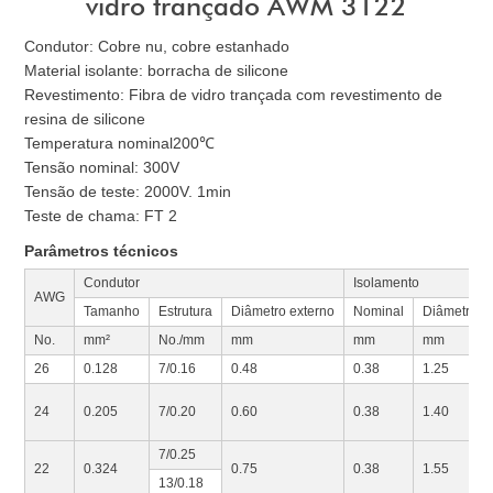
vidro trançado AWM 3122
Condutor: Cobre nu, cobre estanhado
Material isolante: borracha de silicone
Revestimento: Fibra de vidro trançada com revestimento de
resina de silicone
Temperatura nominal200℃
Tensão nominal: 300V
Tensão de teste: 2000V. 1min
Teste de chama: FT 2
Parâmetros técnicos
Condutor
Isolamento
AWG
Tamanho
Estrutura
Diâmetro externo
Nominal
Diâmetro e
No.
mm²
No./mm
mm
mm
mm
26
0.128
7/0.16
0.48
0.38
1.25
24
0.205
7/0.20
0.60
0.38
1.40
7/0.25
22
0.324
0.75
0.38
1.55
13/0.18