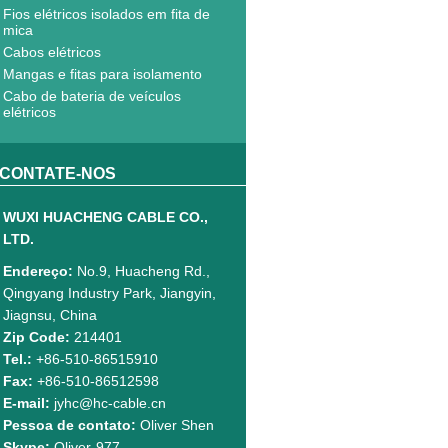
Fios elétricos isolados em fita de
mica
Cabos elétricos
Mangas e fitas para isolamento
Cabo de bateria de veículos
elétricos
CONTATE-NOS
WUXI HUACHENG CABLE CO.,
LTD.
Endereço:
No.9, Huacheng Rd.,
Qingyang Industry Park, Jiangyin,
Jiagnsu, China
Zip Code:
214401
Tel.:
+86-510-86515910
Fax:
+86-510-86512598
E-mail:
jyhc@hc-cable.cn
Pessoa de contato:
Oliver Shen
Skype:
Oliver-977