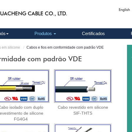
English
UACHENG CABLE CO., LTD.
nós
Produtos
Certificados
s em silicone
Cabos e fios em conformidade com padrão VDE
ormidade com padrão VDE
Cabo isolado com duplo
Cabo revestido em silicone
revestimento de silicone
SIF-THTS
FG4G4