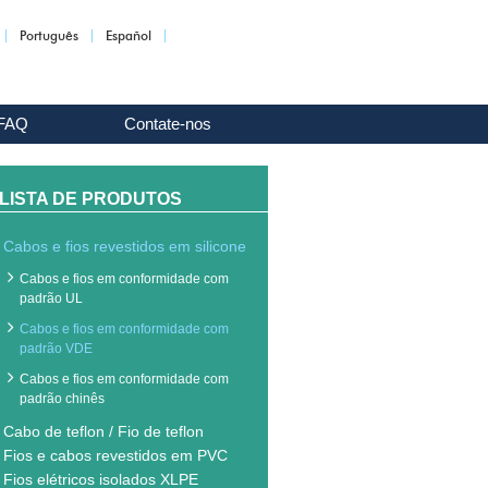
Português
Español
FAQ
Contate-nos
LISTA DE PRODUTOS
Cabos e fios revestidos em silicone
Cabos e fios em conformidade com
padrão UL
Cabos e fios em conformidade com
padrão VDE
Cabos e fios em conformidade com
padrão chinês
Cabo de teflon / Fio de teflon
Fios e cabos revestidos em PVC
Fios elétricos isolados XLPE